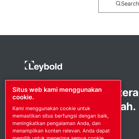
Search
Produk perintis. Diter
Situs web kami menggunakan
cookie.
dengan penuh gairah.
Kami menggunakan cookie untuk
memastikan situs berfungsi dengan baik,
meningkatkan pengalaman Anda, dan
menampilkan konten relevan. Anda dapat
memilih untuk menerima semua cookie,