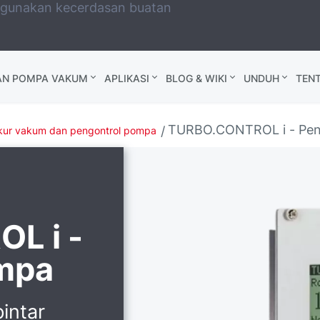
ggunakan kecerdasan buatan
AN POMPA VAKUM
APLIKASI
BLOG & WIKI
UNDUH
TEN
TURBO.CONTROL i - Pen
ur vakum dan pengontrol pompa
L i -
mpa
intar