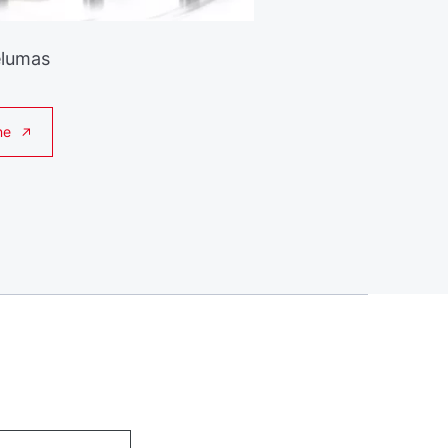
elumas
ne