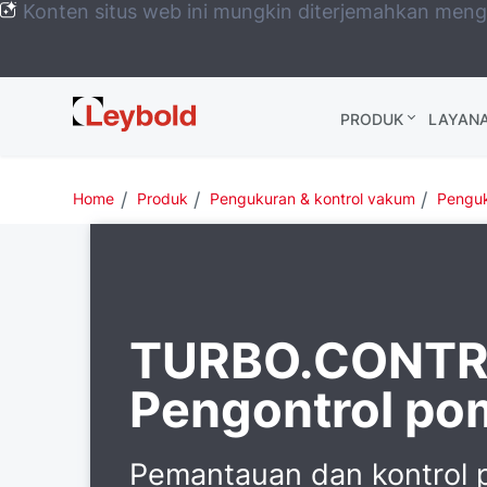
Konten situs web ini mungkin diterjemahkan men
Leybold
PRODUK
LAYAN
Global
Home
Produk
Pengukuran & kontrol vakum
Penguk
TURBO.CONTRO
Pengontrol po
Pemantauan dan kontrol p