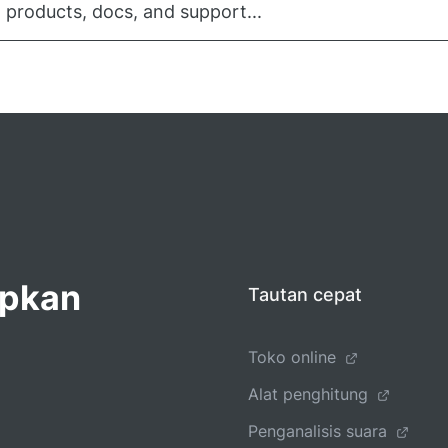
 products, docs, and support...
apkan
Tautan cepat
Toko online
Alat penghitung
Penganalisis suara