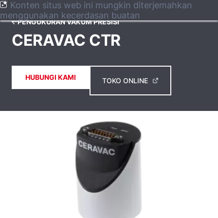
Konten situs web ini mungkin diterjemahkan
menggunakan kecerdasan buatan
PENGUKURAN VAKUM PRESISI
CERAVAC CTR
HUBUNGI KAMI
TOKO ONLINE