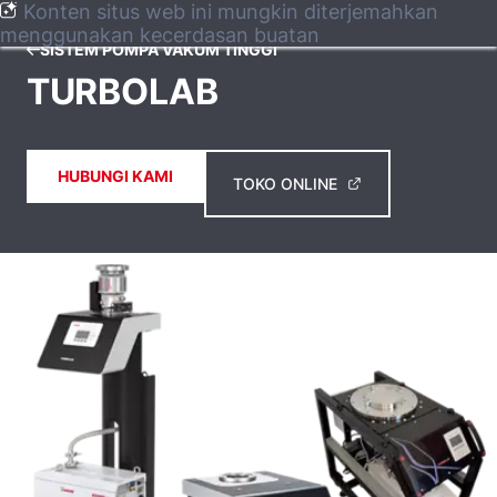
Konten situs web ini mungkin diterjemahkan
menggunakan kecerdasan buatan
SISTEM POMPA VAKUM TINGGI
TURBOLAB
HUBUNGI KAMI
TOKO ONLINE