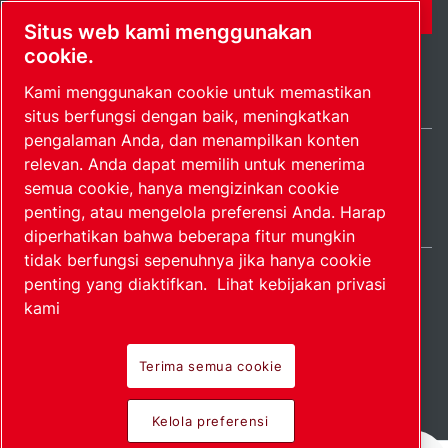
FORMULIR KONTAK
Situs web kami menggunakan
cookie.
Kami menggunakan cookie untuk memastikan
situs berfungsi dengan baik, meningkatkan
pengalaman Anda, dan menampilkan konten
relevan. Anda dapat memilih untuk menerima
Indonesia / IN
semua cookie, hanya mengizinkan cookie
Peta situs
Kelola preferensi
© 2026 Hak Cipta.
penting, atau mengelola preferensi Anda. Harap
diperhatikan bahwa beberapa fitur mungkin
tidak berfungsi sepenuhnya jika hanya cookie
penting yang diaktifkan.
Lihat kebijakan privasi
kami
Produk perintis.
Terima semua cookie
Diterapkan dengan
Kelola preferensi