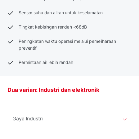
Sensor suhu dan aliran untuk keselamatan
Tingkat kebisingan rendah <68dB
Peningkatan waktu operasi melalui pemeliharaan
preventif
Permintaan air lebih rendah
Dua varian: Industri dan elektronik
Gaya Industri