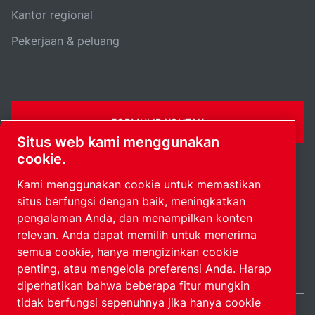
Kantor regional
Pekerjaan & peluang
FORMULIR KONTAK
Situs web kami menggunakan
cookie.
Kami menggunakan cookie untuk memastikan
situs berfungsi dengan baik, meningkatkan
pengalaman Anda, dan menampilkan konten
relevan. Anda dapat memilih untuk menerima
Indonesia / IN
semua cookie, hanya mengizinkan cookie
Peta situs
Kelola preferensi
© 2026 Hak Cipta.
penting, atau mengelola preferensi Anda. Harap
diperhatikan bahwa beberapa fitur mungkin
tidak berfungsi sepenuhnya jika hanya cookie