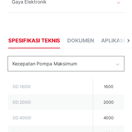
Gaya Elektronik
SPESIFIKASI TEKNIS
DOKUMEN
APLIKASI
Kecepatan Pompa Maksimum
DD 1600I
1600
DD 2000I
2000
DD 4000I
4000