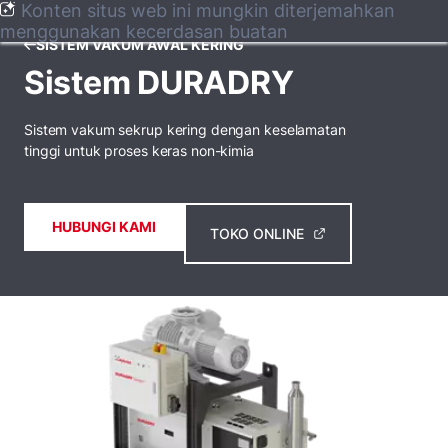
Konten situs web ini mungkin diterjemahkan
menggunakan kecerdasan buatan
SISTEM VAKUM AWAL KERING
Sistem DURADRY
Sistem vakum sekrup kering dengan keselamatan
tinggi untuk proses keras non-kimia
HUBUNGI KAMI
TOKO ONLINE