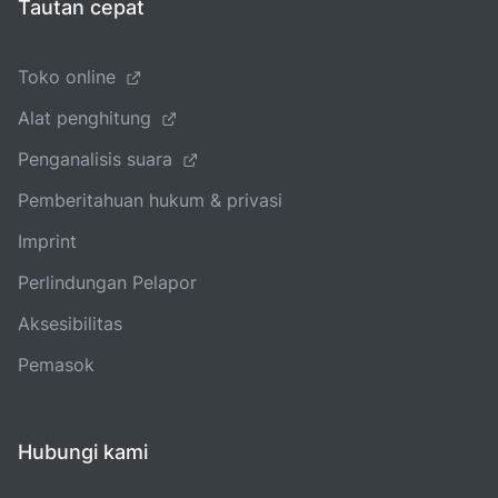
Tautan cepat
Toko online
Alat penghitung
Penganalisis suara
Pemberitahuan hukum & privasi
Imprint
Perlindungan Pelapor
Aksesibilitas
Pemasok
Hubungi kami