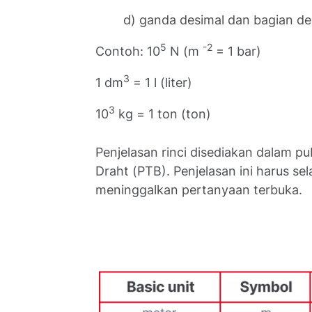
d) ganda desimal dan bagian d
5
-2
Contoh: 10
N (m
= 1 bar)
3
1 dm
= 1 l (liter)
3
10
kg = 1 ton (ton)
Penjelasan rinci disediakan dalam pu
Draht (PTB). Penjelasan ini harus se
meninggalkan pertanyaan terbuka.