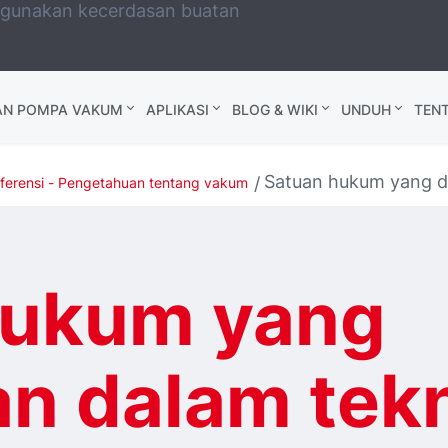
ggunakan kecerdasan buatan
AN POMPA VAKUM
APLIKASI
BLOG & WIKI
UNDUH
TEN
Satuan hukum yang d
eferensi - Pengetahuan tentang vakum
hukum yang
n dalam tek