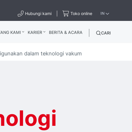
Hubungi kami
Toko online
IN
TANG KAMI
KARIER
BERITA & ACARA
CARI
igunakan dalam teknologi vakum
nologi