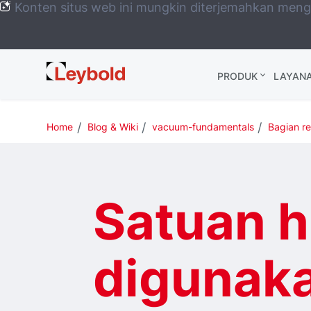
Konten situs web ini mungkin diterjemahkan men
Leybold
PRODUK
LAYAN
Global
Home
Blog & Wiki
vacuum-fundamentals
Bagian r
Satuan 
digunaka