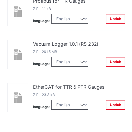
Profibus for ITR Gauges
ZIP 1.1 kB
Unduh
language:
Vacuum Logger 1.0.1 (RS 232)
ZIP 201.5 MB
Unduh
language:
EtherCAT for TTR & PTR Gauges
ZIP 23.3 kB
Unduh
language: