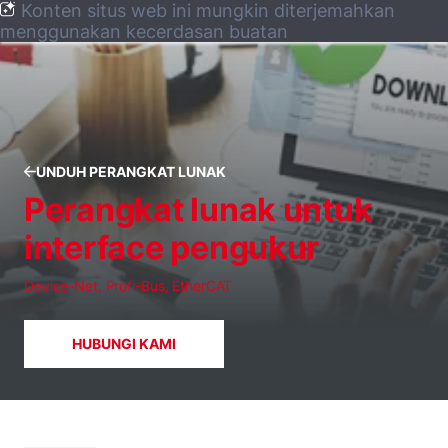
Konten situs web ini mungkin diterjemahkan
menggunakan kecerdasan buatan
UNDUH PERANGKAT LUNAK
Perangkat lunak untuk
interface pengukur
Device-Net, Profi-Bus, EtherCAT
HUBUNGI KAMI