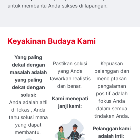
untuk membantu Anda sukses di lapangan.
Keyakinan Budaya Kami
Yang paling
Pastikan solusi
Kepuasan
dekat dengan
yang Anda
pelanggan dan
masalah adalah
tawarkan realistis
menciptakan
yang paling
dan benar.
pengalaman
dekat dengan
positif adalah
solusi:
Kami menepati
fokus Anda
Anda adalah ahli
janji kami:
dalam semua
di lokasi, Anda
tindakan Anda.
tahu solusi mana
yang dapat
Pelanggan kami
membantu.
adalah inti: