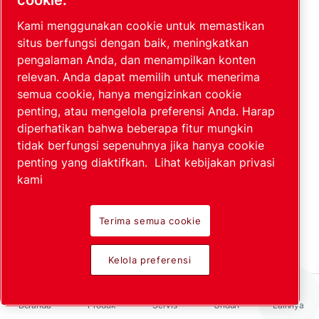
cookie.
oleh Field Service
Kami menggunakan cookie untuk memastikan
Engineer?
situs berfungsi dengan baik, meningkatkan
pengalaman Anda, dan menampilkan konten
Kualifikasi apa
relevan. Anda dapat memilih untuk menerima
semua cookie, hanya mengizinkan cookie
yang diperlukan
penting, atau mengelola preferensi Anda. Harap
untuk menjadi Field
diperhatikan bahwa beberapa fitur mungkin
Service Engineer?
tidak berfungsi sepenuhnya jika hanya cookie
penting yang diaktifkan.
Lihat kebijakan privasi
Keterampilan apa
kami
yang penting bagi
Field Service
Terima semua cookie
Engineer?
Kelola preferensi
Seperti apa hari
biasa untuk Field
Beranda
Produk
Servis
Unduh
Lainnya
Service Engineer?