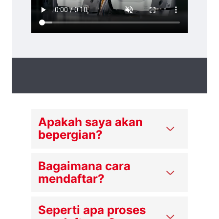
Apakah saya akan
bepergian?
Bagaimana cara
mendaftar?
Seperti apa proses