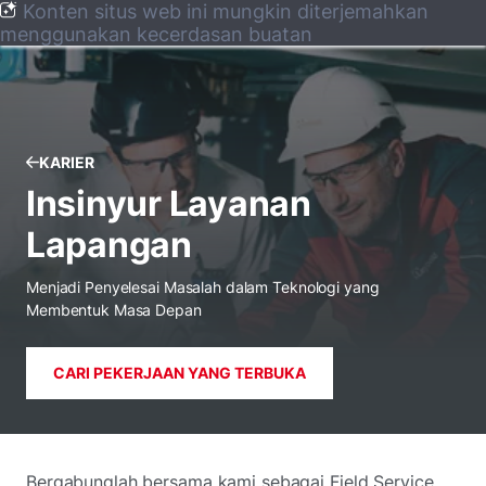
Konten situs web ini mungkin diterjemahkan
menggunakan kecerdasan buatan
KARIER
Insinyur Layanan
Lapangan
Menjadi Penyelesai Masalah dalam Teknologi yang
Membentuk Masa Depan
CARI PEKERJAAN YANG TERBUKA
Bergabunglah bersama kami sebagai Field Service