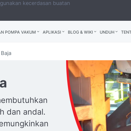
ggunakan kecerdasan buatan
AN POMPA VAKUM
APLIKASI
BLOG & WIKI
UNDUH
TEN
 Baja
ja
 membutuhkan
h dan andal.
memungkinkan