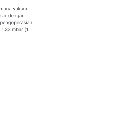
i mana vakum
sser dengan
n pengoperasian
 1,33 mbar (1