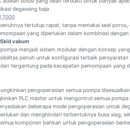
dalah solusi yang telah terbukti untuk banyak aplika
ikasi degassing baja
 7000
epenuhnya tertutup rapat, tanpa memakai seal poros,
emompaan yang diperlukan dalam kombinasi denga
 Skid vakum
pompa menjadi sistem modular dengan konsep yang 
ibilitas penuh untuk konfigurasi terbaik persyaratan
lih dan tergantung pada kecepatan pemompaan yang d
ungkinkan pengoperasian semua pompa disesuaikan s
gkinkan PLC master untuk mengontrol semua pompa d
i menyediakan beberapa mode pengoperasian untuk d
rlukan dan menghindari terbentuknya busa slag, se
semua komponen bahkan untuk pengoperasian berkel