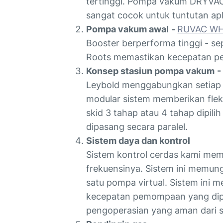
tertinggi. Pompa vakum DRYVAC a
sangat cocok untuk tuntutan apl
Pompa vakum awal
-
RUVAC WH
Booster berperforma tinggi - s
Roots memastikan kecepatan p
Konsep stasiun pompa vakum
-
Leybold menggabungkan setiap 
modular sistem memberikan fleks
skid 3 tahap atau 4 tahap dipi
dipasang secara paralel.
Sistem daya dan kontrol
Sistem kontrol cerdas kami mem
frekuensinya. Sistem ini memun
satu pompa virtual. Sistem in
kecepatan pemompaan yang dipe
pengoperasian yang aman dari 