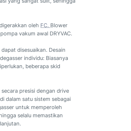
si yang sangat sulit, sehingga
 digerakkan oleh
FC.
Blower
n pompa vakum awal DRYVAC.
dapat disesuaikan. Desain
 degasser individu: Biasanya
iperlukan, beberapa skid
ecara presisi dengan drive
i dalam satu sistem sebagai
egasser untuk memperoleh
hingga selalu memastikan
anjutan.