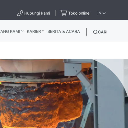
Hubungi kami
Toko online
IN
TANG KAMI
KARIER
BERITA & ACARA
CARI