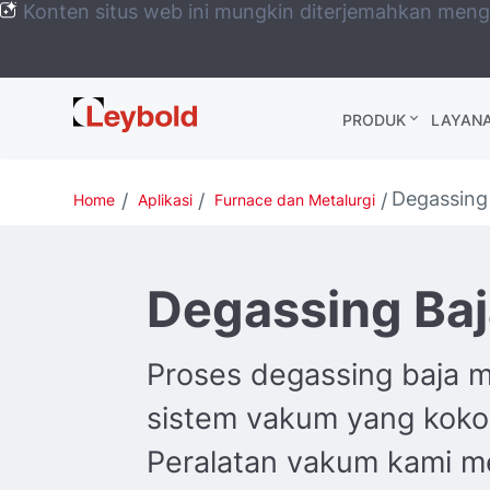
Konten situs web ini mungkin diterjemahkan men
Leybold
PRODUK
LAYAN
Global
Degassing
Home
Aplikasi
Furnace dan Metalurgi
Degassing Ba
Proses degassing baja
sistem vakum yang koko
Peralatan vakum kami 