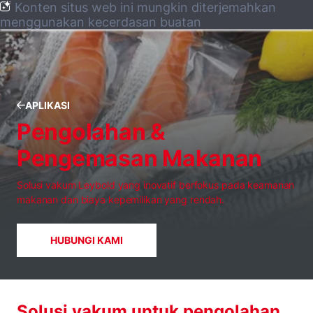
Konten situs web ini mungkin diterjemahkan
menggunakan kecerdasan buatan
APLIKASI
Pengolahan &
Pengemasan Makanan
Solusi vakum Leybold yang inovatif berfokus pada keamanan
makanan dan biaya kepemilikan yang rendah.
HUBUNGI KAMI
Solusi vakum untuk pengolahan