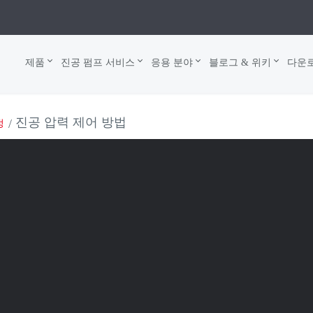
제품
진공 펌프 서비스
응용 분야
블로그 & 위키
다운
진공 압력 제어 방법
정