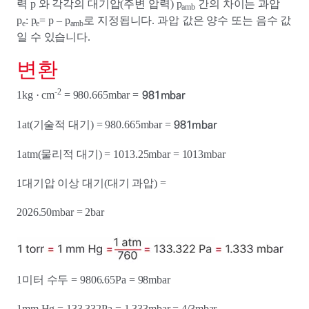
력 p 와 각각의 대기압(주변 압력) p
간의 차이는 과압
amb
p
: p
= p – p
로 지정됩니다. 과압 값은 양수 또는 음수 값
e
e
amb
일 수 있습니다.
변환
-2
981mbar
1kg · cm
= 980.665mbar =
981mbar
1at(기술적 대기) = 980.665mbar =
1atm(물리적 대기) = 1013.25mbar = 1013mbar
1대기압 이상 대기(대기 과압) =
2026.50mbar = 2bar
1미터 수두 = 9806.65Pa = 98mbar
1mm Hg = 133.332Pa = 1.333mbar = 4/3mbar