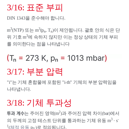
3/16: 표준 부피
DIN 1343을 준수해야 합니다.
3
3
m
(NTP) 또는 m
(p
, T
)이 제안됩니다. 괄호 안의 식은 단
n
n
3
위 기호 m
에 속하지 않지만 이는 정상 상태의 기체 부피
를 의미한다는 점을 나타냅니다
3/17: 부분 압력
"i"는 기체 혼합물에 포함된 "i-th" 기체의 부분 압력임을
나타냅니다.
3/18: 기체 투과성
투과 계수
2
는 주어진 영역(m
)과 주어진 압력 차이(bar)에서
3
-
의 두께의 고정 테스트 단위를 통과하는 기체 유동 m
· s
1
(
체적 유동
p
)로 정의됩니다.
V