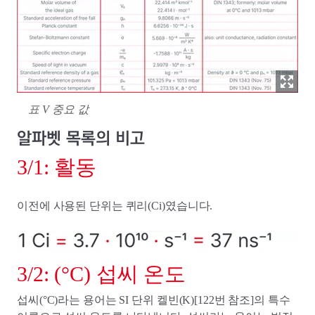
표 V 중요 값
알파벳 목록의 비고
3/1: 활동
이전에 사용된 단위는 퀴리(Ci)였습니다.
3/2: (°C) 섭씨 온도
섭씨(°C)라는 용어는 SI 단위 켈빈(K)[122번 참조]의 특수