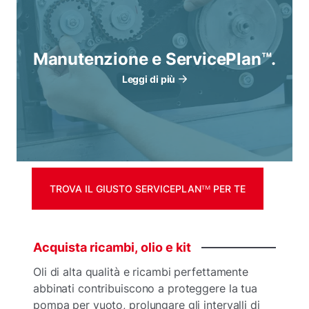
Manutenzione e ServicePlan™.
Leggi di più
TROVA IL GIUSTO SERVICEPLANᵀᴹ PER TE
Acquista
ricambi,
olio
e
kit
Oli di alta qualità e ricambi perfettamente
abbinati contribuiscono a proteggere la tua
pompa per vuoto, prolungare gli intervalli di