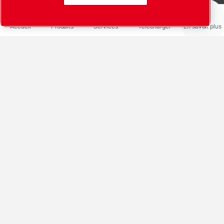
Accueil
Produits
Services
Télécharger
En savoir plus
Partager via
LinkedIn
Facebook
X
Messenger
Pinterest
Mail
Remplacement de
l’huile et du filtre de
votre pompe à vide à
joint d’huile