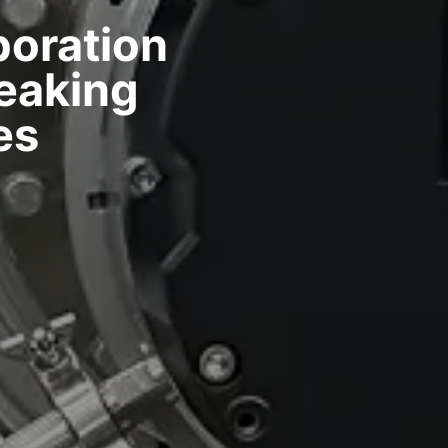
boration
reaking
es