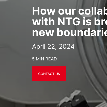
How our colla
with NTG is b
new boundari
April 22, 2024
5 MIN READ
CONTACT US