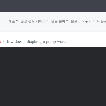
제품
진공 펌프 서비스
응용 분야
블로그 & 위키
다운
How does a diaphragm pump work
성