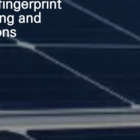
fingerprint
ing and
ons