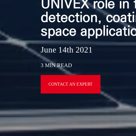
UNIVEX role in 
detection, coat
space applicati
June 14th 2021
3 MIN READ
CONTACT AN EXPERT