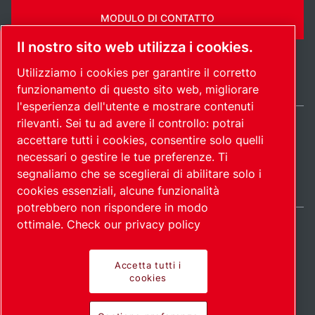
MODULO DI CONTATTO
Il nostro sito web utilizza i cookies.
Utilizziamo i cookies per garantire il corretto
funzionamento di questo sito web, migliorare
l'esperienza dell'utente e mostrare contenuti
rilevanti. Sei tu ad avere il controllo: potrai
Italy / IT
accettare tutti i cookies, consentire solo quelli
Mappa del
Gestione preferenze
© 2026
necessari o gestire le tue preferenze. Ti
cookies
sito
Copyright.
segnaliamo che se sceglierai di abilitare solo i
cookies essenziali, alcune funzionalità
potrebbero non rispondere in modo
ottimale.
Check our privacy policy
Accetta tutti i
Prodotti all'avanguardia.
cookies