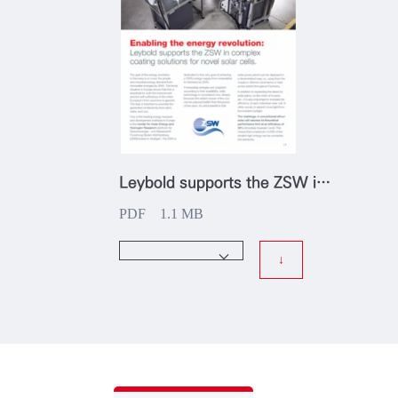
Leybold supports the ZSW in complex coating solutions for novel solar cells.
PDF 1.1 MB
↓