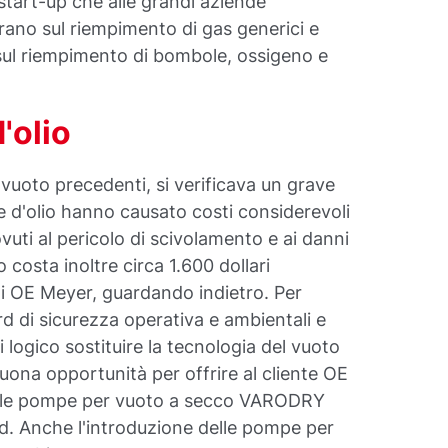
i start-up che alle grandi aziende
trano sul riempimento di gas generici e
é sul riempimento di bombole, ossigeno e
'olio
vuoto precedenti, si verificava un grave
te d'olio hanno causato costi considerevoli
ovuti al pericolo di scivolamento e ai danni
io costa inoltre circa 1.600 dollari
i OE Meyer, guardando indietro. Per
d di sicurezza operativa e ambientali e
i logico sostituire la tecnologia del vuoto
uona opportunità per offrire al cliente OE
on le pompe per vuoto a secco VARODRY
ld. Anche l'introduzione delle pompe per