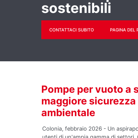
sostenibili
CONTATTACI SUBITO
PAGINA DEL
Pompe per vuoto a 
maggiore sicurezza 
ambientale
Colonia, febbraio 2026 - Un aspirapo
utenti di un'ampia gamma di settori.