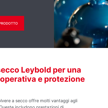
 PRODOTTO
secco Leybold per una
operativa e protezione
lvere a secco offre molti vantaggi agli
 Queste includono prestazioni di