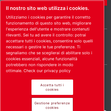
Il nostro sito web utilizza i cookies.
Utilizziamo i cookies per garantire il corretto
funzionamento di questo sito web, migliorare
l'esperienza dell'utente e mostrare contenuti
rilevanti. Sei tu ad avere il controllo: potrai
Italy / IT
accettare tutti i cookies, consentire solo quelli
Mappa del
Gestione preferenze
© 2026
necessari o gestire le tue preferenze. Ti
cookies
sito
Copyright.
segnaliamo che se sceglierai di abilitare solo i
cookies essenziali, alcune funzionalità
potrebbero non rispondere in modo
ottimale.
Check our privacy policy
Accetta tutti i
Prodotti all'avanguardia.
cookies
Applicazione con
Gestione preferenze
cookies