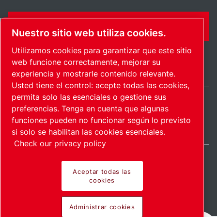
FORMULARIO DE CONTACTO
Nuestro sitio web utiliza cookies.
Utilizamos cookies para garantizar que este sitio
web funcione correctamente, mejorar su
experiencia y mostrarle contenido relevante.
Usted tiene el control: acepte todas las cookies,
permita solo las esenciales o gestione sus
preferencias. Tenga en cuenta que algunas
Spain / ES
funciones pueden no funcionar según lo previsto
Mapa del sitio
Administrar cookies
© 2026 Copyright.
si solo se habilitan las cookies esenciales.
Check our privacy policy
Aceptar todas las
cookies
Pioneering products.
Administrar cookies