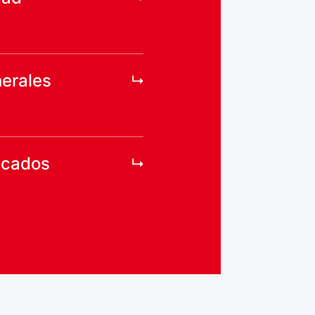
erales
ficados