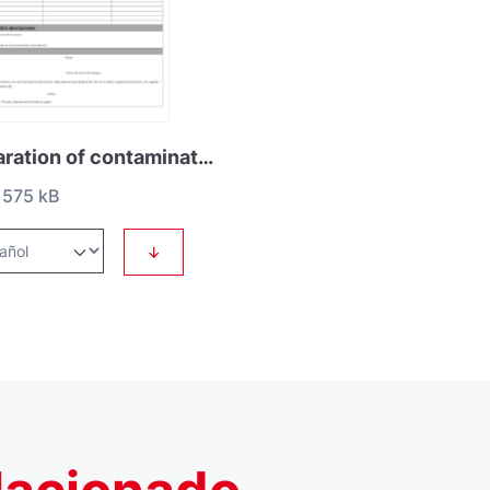
Declaration of contamination HS2 Spanish
575 kB
↓