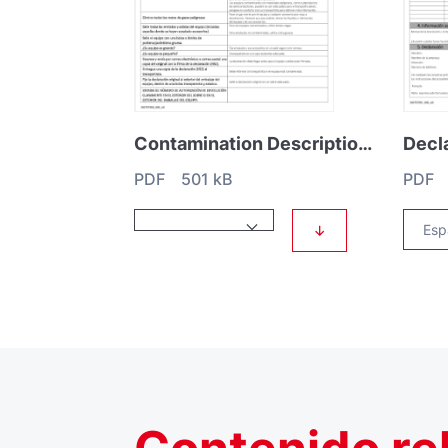
Contamination Description HS1 Spanish
PDF 501 kB
PDF 
↓