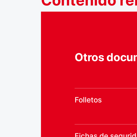
Contenido
re
Otros docu
Folletos
Fichas de seguri