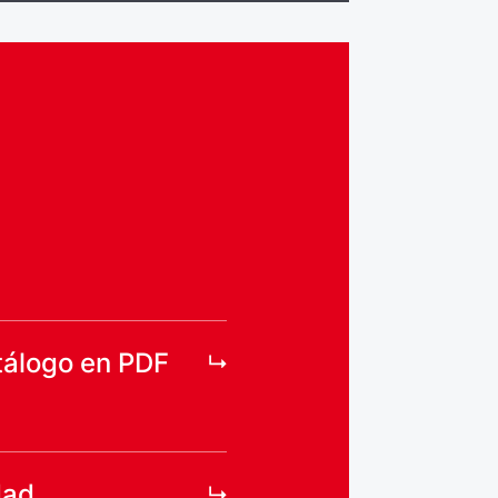
tálogo en PDF
dad