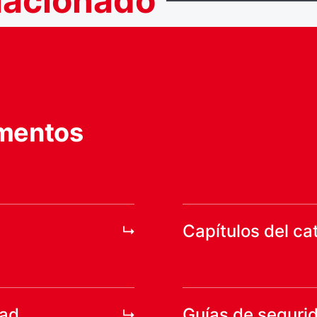
lacionado
mentos
Capítulos del ca
dad
Guías de seguri