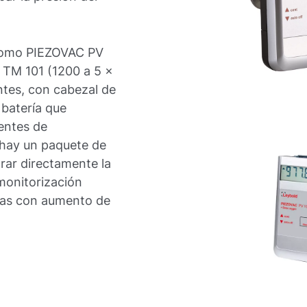
 como PIEZOVAC PV
 TM 101 (1200 a 5 x
tes, con cabezal de
 batería que
uentes de
 hay un paquete de
rar directamente la
 monitorización
gas con aumento de