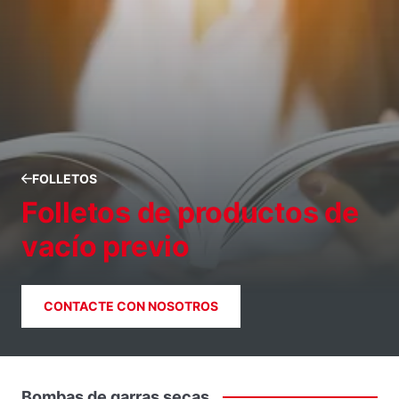
FOLLETOS
Folletos de productos de
vacío previo
CONTACTE CON NOSOTROS
Bombas
de
garras
secas