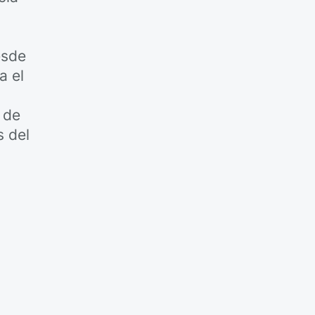
,
esde
a el
 de
s del