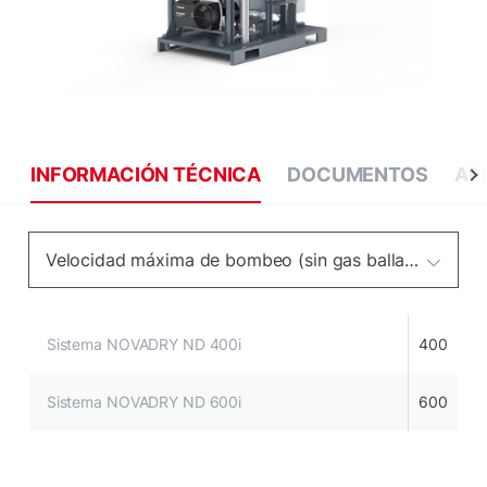
INFORMACIÓN TÉCNICA
DOCUMENTOS
AP
Velocidad máxima de bombeo (sin gas ballast)
Sistema NOVADRY ND 400i
400
Sistema NOVADRY ND 600i
600