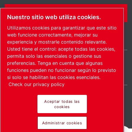
FORMULARIO DE CONTACTO
Nuestro sitio web utiliza cookies.
Utilizamos cookies para garantizar que este sitio
web funcione correctamente, mejorar su
experiencia y mostrarle contenido relevante.
Usted tiene el control: acepte todas las cookies,
permita solo las esenciales o gestione sus
preferencias. Tenga en cuenta que algunas
Spain / ES
funciones pueden no funcionar según lo previsto
Mapa del sitio
Administrar cookies
© 2026 Copyright.
si solo se habilitan las cookies esenciales.
Check our privacy policy
Aceptar todas las
cookies
Pioneering products.
Administrar cookies
Passionately applied.