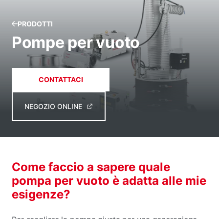
PRODOTTI
Pompe per vuoto
CONTATTACI
NEGOZIO ONLINE
Come faccio a sapere quale
pompa per vuoto è adatta alle mie
esigenze?