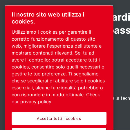
Prodotti all'avanguardi
Il nostro sito web utilizza i
cookies.
Applicazione con pass
Utilizziamo i cookies per garantire il
corretto funzionamento di questo sito
web, migliorare l'esperienza dell'utente e
mostrare contenuti rilevanti. Sei tu ad
avere il controllo: potrai accettare tutti i
cookies, consentire solo quelli necessari o
gestire le tue preferenze. Ti segnaliamo
che se sceglierai di abilitare solo i cookies
essenziali, alcune funzionalità potrebbero
non rispondere in modo ottimale.
Check
Scopri come Atlas Copco Group promuove la tecno
our privacy policy
Visita il sito web di Atlas Copco Group
Parte di Atlas Copco Group
Accetta tutti i cookies