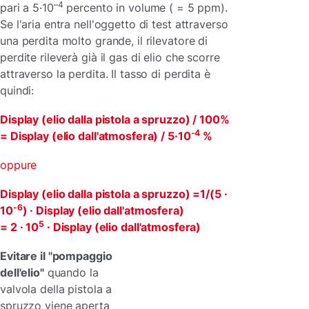
–4
pari a 5·10
percento in volume ( = 5 ppm).
Se l'aria entra nell'oggetto di test attraverso
una perdita molto grande, il rilevatore di
perdite rileverà già il gas di elio che scorre
attraverso la perdita. Il tasso di perdita è
quindi:
Display (elio dalla pistola a spruzzo) / 100%
-4
= Display (elio dall'atmosfera) / 5·10
%
oppure
Display (elio dalla pistola a spruzzo) =1/(5 ·
-6
10
) · Display (elio dall'atmosfera)
5
= 2 · 10
· Display (elio dall'atmosfera)
Evitare il "pompaggio
dell'elio"
quando la
valvola della pistola a
spruzzo viene aperta