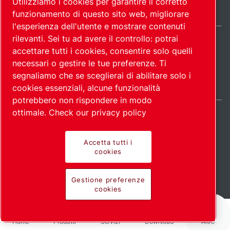
Utilizziamo i cookies per garantire il corretto
funzionamento di questo sito web, migliorare
l'esperienza dell'utente e mostrare contenuti
rilevanti. Sei tu ad avere il controllo: potrai
Italy / IT
accettare tutti i cookies, consentire solo quelli
Mappa del
Gestione preferenze
© 2026
necessari o gestire le tue preferenze. Ti
cookies
sito
Copyright.
segnaliamo che se sceglierai di abilitare solo i
cookies essenziali, alcune funzionalità
potrebbero non rispondere in modo
ottimale.
Check our privacy policy
Accetta tutti i
Prodotti all'avanguardia.
cookies
Applicazione con
Gestione preferenze
cookies
passione.
Home
Prodotti
Servizi
Download
Altro