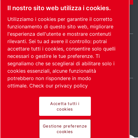
Il nostro sito web utilizza i cookies.
Utilizziamo i cookies per garantire il corretto
funzionamento di questo sito web, migliorare
l'esperienza dell'utente e mostrare contenuti
rilevanti. Sei tu ad avere il controllo: potrai
Italy / IT
accettare tutti i cookies, consentire solo quelli
Mappa del
Gestione preferenze
© 2026
necessari o gestire le tue preferenze. Ti
cookies
sito
Copyright.
segnaliamo che se sceglierai di abilitare solo i
cookies essenziali, alcune funzionalità
potrebbero non rispondere in modo
ottimale.
Check our privacy policy
Accetta tutti i
Prodotti all'avanguardia.
cookies
Applicazione con
Gestione preferenze
cookies