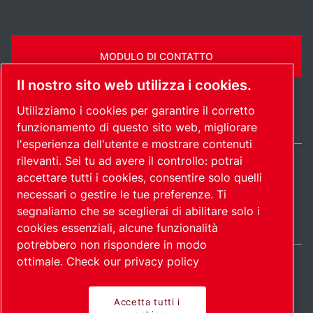
MODULO DI CONTATTO
Il nostro sito web utilizza i cookies.
Utilizziamo i cookies per garantire il corretto
funzionamento di questo sito web, migliorare
l'esperienza dell'utente e mostrare contenuti
rilevanti. Sei tu ad avere il controllo: potrai
Italy / IT
accettare tutti i cookies, consentire solo quelli
Mappa del
Gestione preferenze
© 2026
necessari o gestire le tue preferenze. Ti
cookies
sito
Copyright.
segnaliamo che se sceglierai di abilitare solo i
cookies essenziali, alcune funzionalità
potrebbero non rispondere in modo
ottimale.
Check our privacy policy
Accetta tutti i