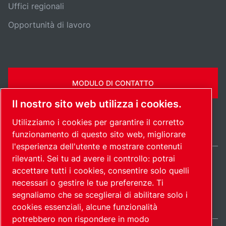
Uffici regionali
Opportunità di lavoro
MODULO DI CONTATTO
Il nostro sito web utilizza i cookies.
Utilizziamo i cookies per garantire il corretto
funzionamento di questo sito web, migliorare
l'esperienza dell'utente e mostrare contenuti
rilevanti. Sei tu ad avere il controllo: potrai
Italy / IT
accettare tutti i cookies, consentire solo quelli
Mappa del
Gestione preferenze
© 2026
necessari o gestire le tue preferenze. Ti
cookies
sito
Copyright.
segnaliamo che se sceglierai di abilitare solo i
cookies essenziali, alcune funzionalità
potrebbero non rispondere in modo