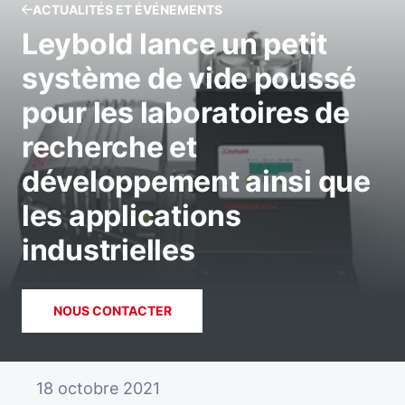
ACTUALITÉS ET ÉVÉNEMENTS
Leybold lance un petit
système de vide poussé
pour les laboratoires de
recherche et
développement ainsi que
les applications
industrielles
NOUS CONTACTER
18 octobre 2021