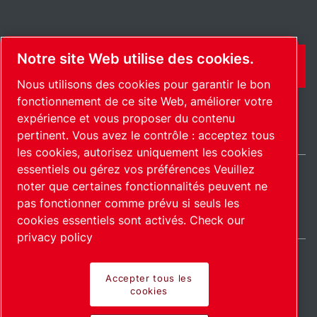
Notre site Web utilise des cookies.
CONTACT
Nous utilisons des cookies pour garantir le bon
fonctionnement de ce site Web, améliorer votre
expérience et vous proposer du contenu
pertinent. Vous avez le contrôle : acceptez tous
les cookies, autorisez uniquement les cookies
essentiels ou gérez vos préférences Veuillez
noter que certaines fonctionnalités peuvent ne
France / FR
pas fonctionner comme prévu si seuls les
Plan du site
Gérer les cookies
© 2026 Copyright.
cookies essentiels sont activés.
Check our
privacy policy
Accepter tous les
cookies