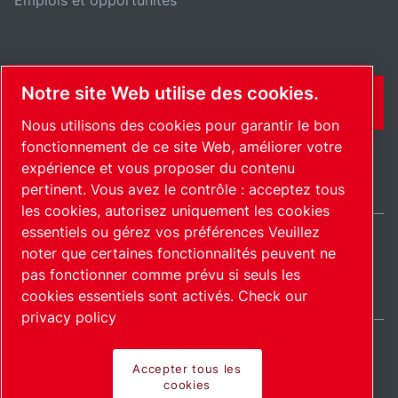
Emplois et opportunités
Notre site Web utilise des cookies.
CONTACT
Nous utilisons des cookies pour garantir le bon
fonctionnement de ce site Web, améliorer votre
expérience et vous proposer du contenu
pertinent. Vous avez le contrôle : acceptez tous
les cookies, autorisez uniquement les cookies
essentiels ou gérez vos préférences Veuillez
noter que certaines fonctionnalités peuvent ne
France / FR
pas fonctionner comme prévu si seuls les
Plan du site
Gérer les cookies
© 2026 Copyright.
cookies essentiels sont activés.
Check our
privacy policy
Accepter tous les
cookies