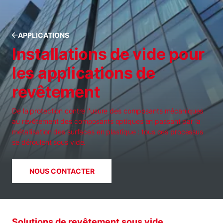
APPLICATIONS
Installations de vide pour
les applications de
revêtement
De la protection contre l'usure des composants mécaniques
au revêtement des composants optiques en passant par la
métallisation des surfaces en plastique : tous ces processus
se déroulent sous vide.
NOUS CONTACTER
Solutions de revêtement sous vide