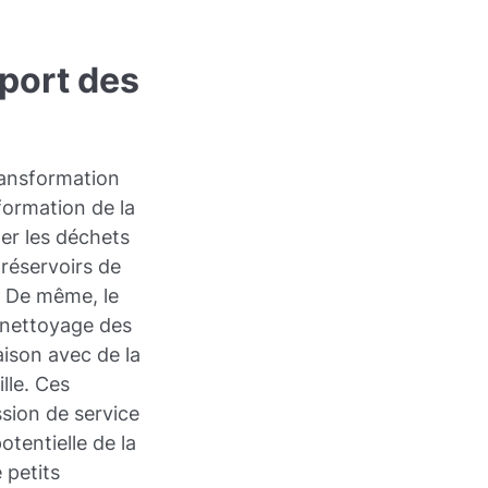
sport des
ransformation
sformation de la
ter les déchets
 réservoirs de
e. De même, le
e nettoyage des
ison avec de la
ille. Ces
sion de service
tentielle de la
 petits