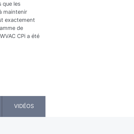
 que les
à maintenir
est exactement
 gamme de
WVAC CPi a été
VIDÉOS