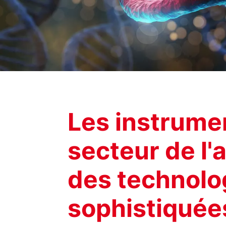
Les instrume
secteur de l'
des technolo
sophistiquée