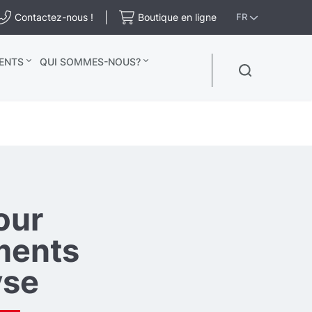
Contactez-nous !
Boutique en ligne
FR
ENTS
QUI SOMMES-NOUS?
our
ments
yse