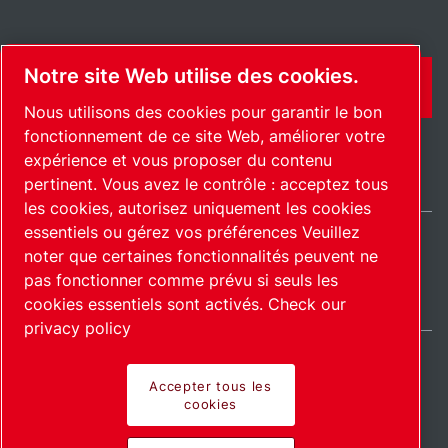
Notre site Web utilise des cookies.
CONTACT
Nous utilisons des cookies pour garantir le bon
fonctionnement de ce site Web, améliorer votre
expérience et vous proposer du contenu
pertinent. Vous avez le contrôle : acceptez tous
les cookies, autorisez uniquement les cookies
essentiels ou gérez vos préférences Veuillez
noter que certaines fonctionnalités peuvent ne
France / FR
pas fonctionner comme prévu si seuls les
Plan du site
Gérer les cookies
© 2026 Copyright.
cookies essentiels sont activés.
Check our
privacy policy
Accepter tous les
cookies
Pioneering products.