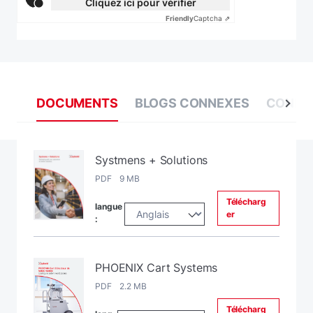
Cliquez ici pour vérifier
Friendly
Captcha ⇗
DOCUMENTS
BLOGS CONNEXES
CONNA
Systmens + Solutions
PDF 9 MB
Télécharg
langue
er
:
PHOENIX Cart Systems
PDF 2.2 MB
Télécharg