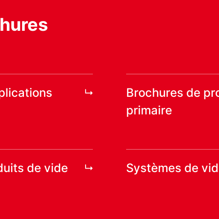
chures
lications
Brochures de pro
primaire
uits de vide
Systèmes de vid