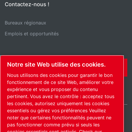
Contactez-nous !
Bureaux régionaux
Emplois et opportunités
Notre site Web utilise des cookies.
CONTACT
Nous utilisons des cookies pour garantir le bon
fonctionnement de ce site Web, améliorer votre
expérience et vous proposer du contenu
pertinent. Vous avez le contrôle : acceptez tous
les cookies, autorisez uniquement les cookies
essentiels ou gérez vos préférences Veuillez
noter que certaines fonctionnalités peuvent ne
France / FR
pas fonctionner comme prévu si seuls les
Plan du site
Gérer les cookies
© 2026 Copyright.
cookies essentiels sont activés.
Check our