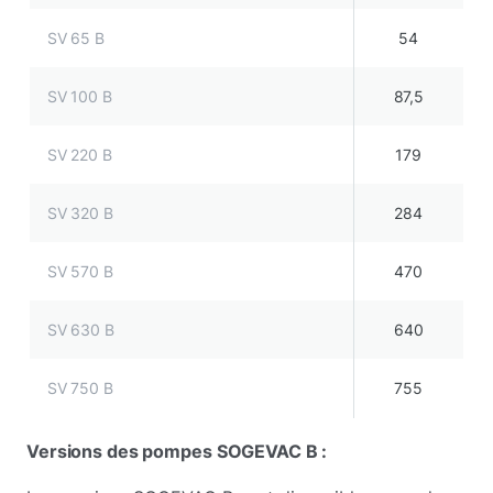
SV 65 B
54
SV 100 B
87,5
SV 220 B
179
SV 320 B
284
SV 570 B
470
SV 630 B
640
SV 750 B
755
Versions des pompes SOGEVAC B :