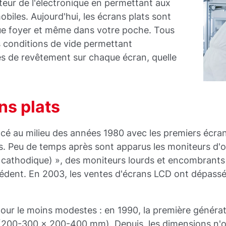
cteur de l'électronique en permettant aux
biles. Aujourd'hui, les écrans plats sont
ue foyer et même dans votre poche. Tous
s conditions de vide permettant
es de revêtement sur chaque écran, quelle
.
ns plats
ncé au milieu des années 1980 avec les premiers écra
es. Peu de temps après sont apparus les moniteurs d'or
e cathodique) », des moniteurs lourds et encombrants
écédent. En 2003, les ventes d'écrans LCD ont dépass
our le moins modestes : en 1990, la première généra
200-300 x 200-400 mm). Depuis, les dimensions n'on