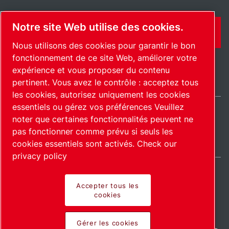
Notre site Web utilise des cookies.
CONTACT
Nous utilisons des cookies pour garantir le bon
fonctionnement de ce site Web, améliorer votre
expérience et vous proposer du contenu
pertinent. Vous avez le contrôle : acceptez tous
les cookies, autorisez uniquement les cookies
essentiels ou gérez vos préférences Veuillez
noter que certaines fonctionnalités peuvent ne
France / FR
pas fonctionner comme prévu si seuls les
Plan du site
Gérer les cookies
© 2026 Copyright.
cookies essentiels sont activés.
Check our
privacy policy
Accepter tous les
cookies
Pioneering products.
Gérer les cookies