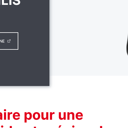
LIS
NE
aire pour une