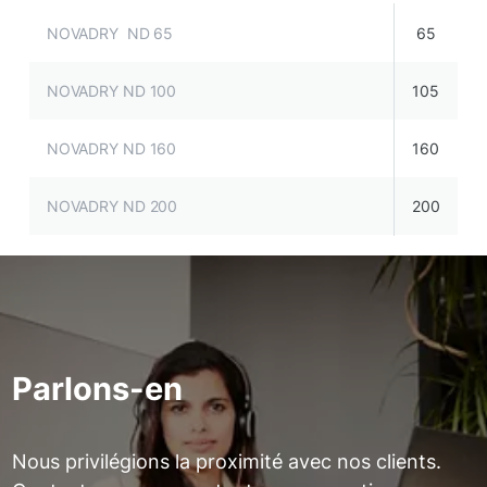
NOVADRY ND 65
65
NOVADRY ND 100
105
NOVADRY ND 160
160
NOVADRY ND 200
200
Parlons-en
Nous privilégions la proximité avec nos clients.