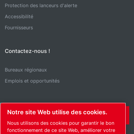
Protection des lanceurs d'alerte
Accessibilité
Fournisseurs
Contactez-nous !
Bureaux régionaux
Emplois et opportunités
Notre site Web utilise des cookies.
CONTACT
Nous utilisons des cookies pour garantir le bon
fonctionnement de ce site Web, améliorer votre