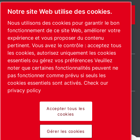
Notre site Web utilise des cookies.
CONTACT
Nous utilisons des cookies pour garantir le bon
fonctionnement de ce site Web, améliorer votre
expérience et vous proposer du contenu
pertinent. Vous avez le contrôle : acceptez tous
les cookies, autorisez uniquement les cookies
essentiels ou gérez vos préférences Veuillez
noter que certaines fonctionnalités peuvent ne
France / FR
pas fonctionner comme prévu si seuls les
Plan du site
Gérer les cookies
© 2026 Copyright.
cookies essentiels sont activés.
Check our
privacy policy
Accepter tous les
cookies
Pioneering products.
Gérer les cookies
Passionately applied.