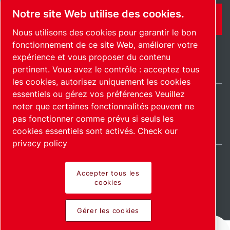
Notre site Web utilise des cookies.
CONTACT
Nous utilisons des cookies pour garantir le bon
fonctionnement de ce site Web, améliorer votre
expérience et vous proposer du contenu
pertinent. Vous avez le contrôle : acceptez tous
les cookies, autorisez uniquement les cookies
essentiels ou gérez vos préférences Veuillez
noter que certaines fonctionnalités peuvent ne
France / FR
pas fonctionner comme prévu si seuls les
Plan du site
Gérer les cookies
© 2026 Copyright.
cookies essentiels sont activés.
Check our
privacy policy
Accepter tous les
cookies
Pioneering products.
Gérer les cookies
Passionately applied.